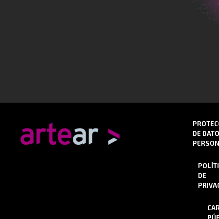
PROTEC
DE DAT
PERSON
POLÍT
DE
PRIVA
CA
PÚB