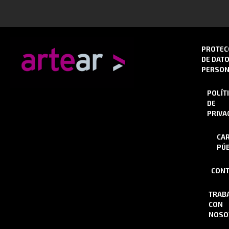
PROTEC
DE DAT
PERSON
POLÍT
DE
PRIVA
CA
PÚB
CONT
TRAB
CON
NOSO