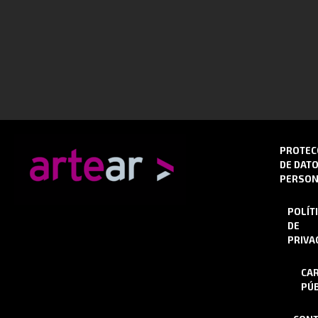
PROTEC
DE DAT
PERSON
POLÍT
DE
PRIVA
CA
PÚB