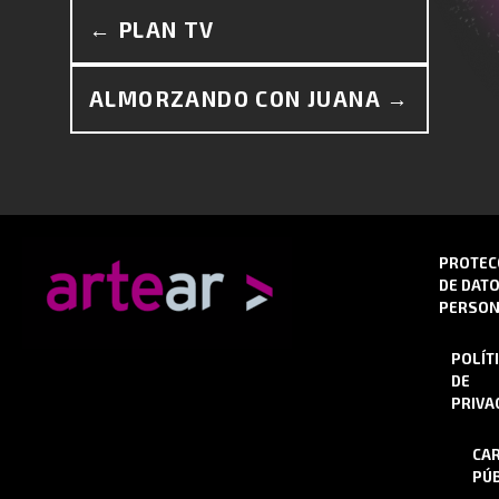
← PLAN TV
ALMORZANDO CON JUANA →
PROTEC
DE DAT
PERSON
POLÍT
DE
PRIVA
CA
PÚB