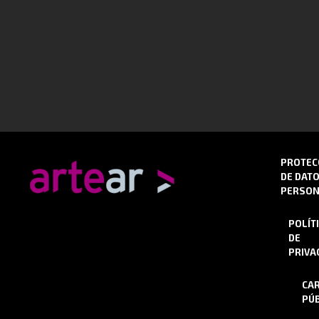
PROTEC
DE DAT
PERSON
POLÍT
DE
PRIVA
CA
PÚB