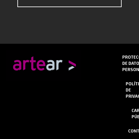
PROTEC
DE DAT
PERSON
POLÍT
DE
PRIVA
CA
PÚB
CONT