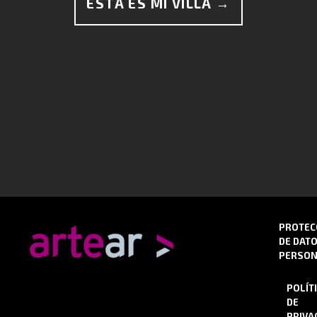
ESTA ES MI VILLA →
PROTEC
DE DAT
PERSON
POLÍT
DE
PRIVA